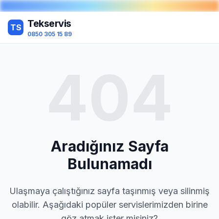
Tekservis
TS
0850 305 15 89
404
Aradığınız Sayfa
Bulunamadı
Ulaşmaya çalıştığınız sayfa taşınmış veya silinmiş
olabilir. Aşağıdaki popüler servislerimizden birine
göz atmak ister misiniz?