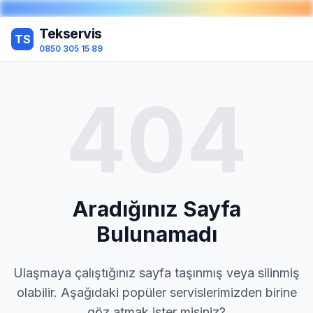
Tekservis
TS
0850 305 15 89
404
Aradığınız Sayfa
Bulunamadı
Ulaşmaya çalıştığınız sayfa taşınmış veya silinmiş
olabilir. Aşağıdaki popüler servislerimizden birine
göz atmak ister misiniz?