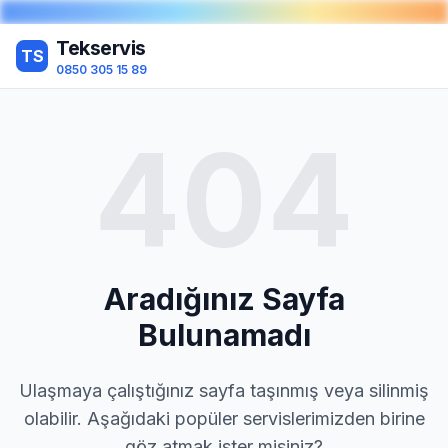
Tekservis
TS
0850 305 15 89
404
Aradığınız Sayfa
Bulunamadı
Ulaşmaya çalıştığınız sayfa taşınmış veya silinmiş
olabilir. Aşağıdaki popüler servislerimizden birine
göz atmak ister misiniz?