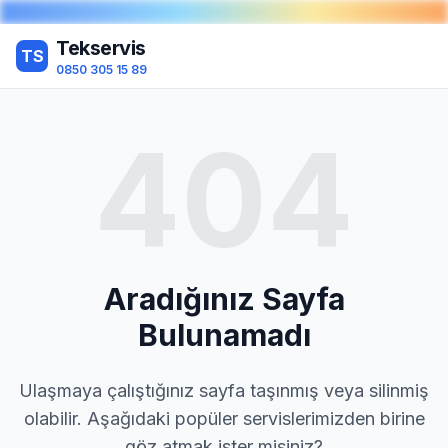
Tekservis
TS
0850 305 15 89
404
Aradığınız Sayfa
Bulunamadı
Ulaşmaya çalıştığınız sayfa taşınmış veya silinmiş
olabilir. Aşağıdaki popüler servislerimizden birine
göz atmak ister misiniz?