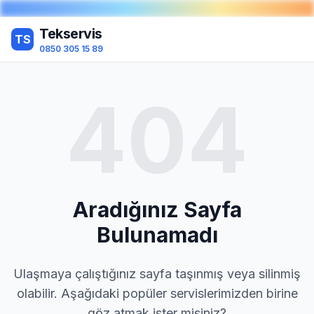
Tekservis
TS
0850 305 15 89
404
Aradığınız Sayfa
Bulunamadı
Ulaşmaya çalıştığınız sayfa taşınmış veya silinmiş
olabilir. Aşağıdaki popüler servislerimizden birine
göz atmak ister misiniz?