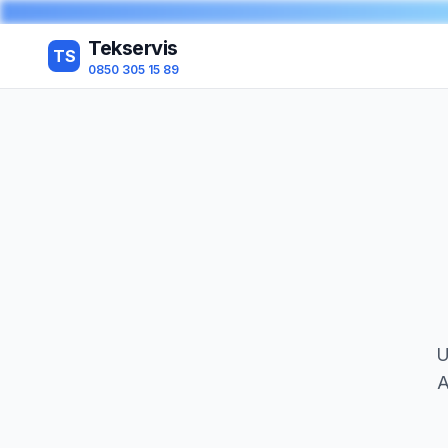
Tekservis
TS
0850 305 15 89
U
A