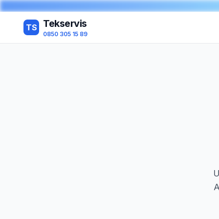
Tekservis
TS
0850 305 15 89
U
A