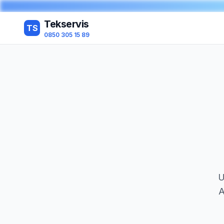
Tekservis
TS
0850 305 15 89
U
A