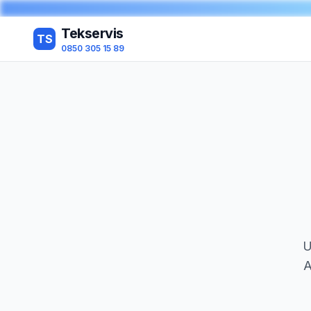
Tekservis
TS
0850 305 15 89
U
A