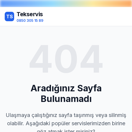
Tekservis
TS
0850 305 15 89
404
Aradığınız Sayfa
Bulunamadı
Ulaşmaya çalıştığınız sayfa taşınmış veya silinmiş
olabilir. Aşağıdaki popüler servislerimizden birine
göz atmak ister misiniz?