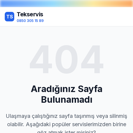
Tekservis
TS
0850 305 15 89
404
Aradığınız Sayfa
Bulunamadı
Ulaşmaya çalıştığınız sayfa taşınmış veya silinmiş
olabilir. Aşağıdaki popüler servislerimizden birine
göz atmak ister misiniz?