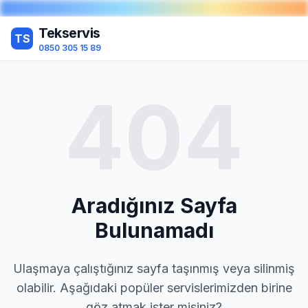
Tekservis
TS
0850 305 15 89
404
Aradığınız Sayfa
Bulunamadı
Ulaşmaya çalıştığınız sayfa taşınmış veya silinmiş
olabilir. Aşağıdaki popüler servislerimizden birine
göz atmak ister misiniz?