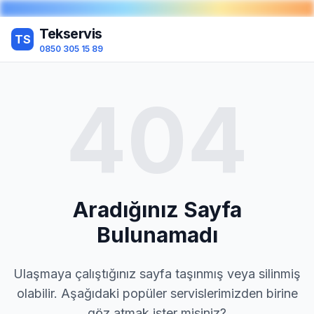
Tekservis
TS
0850 305 15 89
404
Aradığınız Sayfa
Bulunamadı
Ulaşmaya çalıştığınız sayfa taşınmış veya silinmiş
olabilir. Aşağıdaki popüler servislerimizden birine
göz atmak ister misiniz?