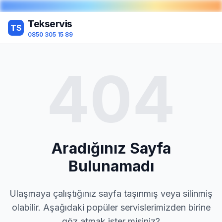
Tekservis
TS
0850 305 15 89
404
Aradığınız Sayfa
Bulunamadı
Ulaşmaya çalıştığınız sayfa taşınmış veya silinmiş
olabilir. Aşağıdaki popüler servislerimizden birine
göz atmak ister misiniz?