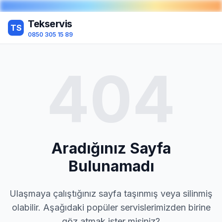
Tekservis
TS
0850 305 15 89
404
Aradığınız Sayfa
Bulunamadı
Ulaşmaya çalıştığınız sayfa taşınmış veya silinmiş
olabilir. Aşağıdaki popüler servislerimizden birine
göz atmak ister misiniz?