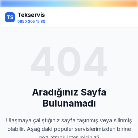
Tekservis
TS
0850 305 15 89
404
Aradığınız Sayfa
Bulunamadı
Ulaşmaya çalıştığınız sayfa taşınmış veya silinmiş
olabilir. Aşağıdaki popüler servislerimizden birine
göz atmak ister misiniz?