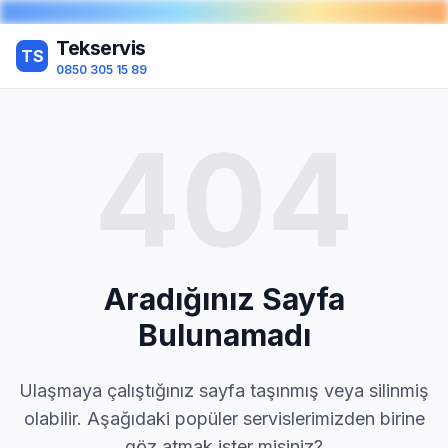
Tekservis
TS
0850 305 15 89
404
Aradığınız Sayfa
Bulunamadı
Ulaşmaya çalıştığınız sayfa taşınmış veya silinmiş
olabilir. Aşağıdaki popüler servislerimizden birine
göz atmak ister misiniz?