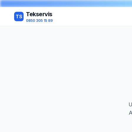
Tekservis
TS
0850 305 15 89
U
A