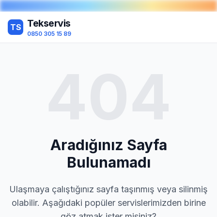
Tekservis
TS
0850 305 15 89
404
Aradığınız Sayfa
Bulunamadı
Ulaşmaya çalıştığınız sayfa taşınmış veya silinmiş
olabilir. Aşağıdaki popüler servislerimizden birine
göz atmak ister misiniz?