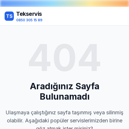
Tekservis
TS
0850 305 15 89
404
Aradığınız Sayfa
Bulunamadı
Ulaşmaya çalıştığınız sayfa taşınmış veya silinmiş
olabilir. Aşağıdaki popüler servislerimizden birine
göz atmak ister misiniz?