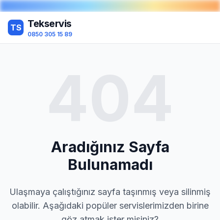
Tekservis
TS
0850 305 15 89
404
Aradığınız Sayfa
Bulunamadı
Ulaşmaya çalıştığınız sayfa taşınmış veya silinmiş
olabilir. Aşağıdaki popüler servislerimizden birine
göz atmak ister misiniz?