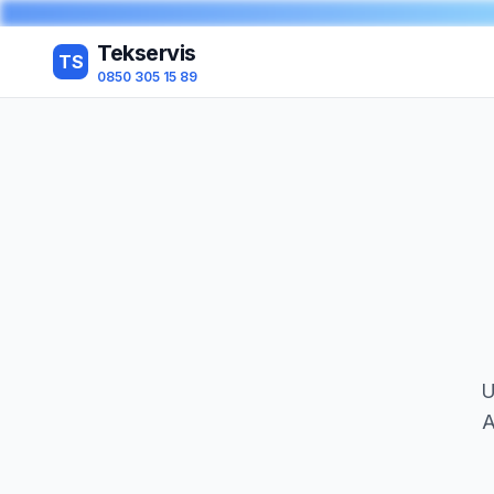
Tekservis
TS
0850 305 15 89
U
A