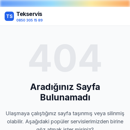
Tekservis
TS
0850 305 15 89
404
Aradığınız Sayfa
Bulunamadı
Ulaşmaya çalıştığınız sayfa taşınmış veya silinmiş
olabilir. Aşağıdaki popüler servislerimizden birine
göz atmak ister misiniz?