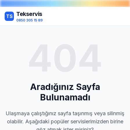
Tekservis
TS
0850 305 15 89
404
Aradığınız Sayfa
Bulunamadı
Ulaşmaya çalıştığınız sayfa taşınmış veya silinmiş
olabilir. Aşağıdaki popüler servislerimizden birine
göz atmak ister misiniz?