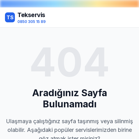
Tekservis
TS
0850 305 15 89
404
Aradığınız Sayfa
Bulunamadı
Ulaşmaya çalıştığınız sayfa taşınmış veya silinmiş
olabilir. Aşağıdaki popüler servislerimizden birine
göz atmak ister misiniz?