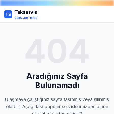
Tekservis
TS
0850 305 15 89
404
Aradığınız Sayfa
Bulunamadı
Ulaşmaya çalıştığınız sayfa taşınmış veya silinmiş
olabilir. Aşağıdaki popüler servislerimizden birine
göz atmak ister misiniz?