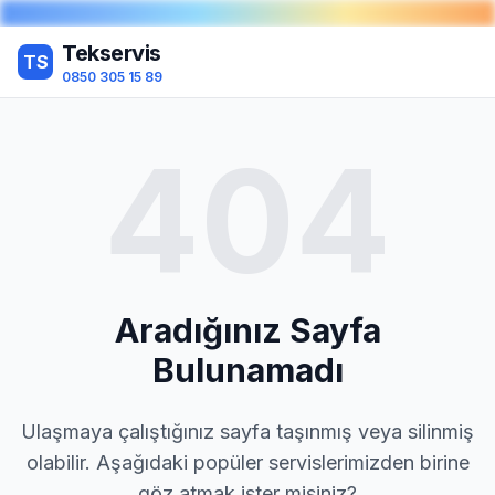
Tekservis
TS
0850 305 15 89
404
Aradığınız Sayfa
Bulunamadı
Ulaşmaya çalıştığınız sayfa taşınmış veya silinmiş
olabilir. Aşağıdaki popüler servislerimizden birine
göz atmak ister misiniz?