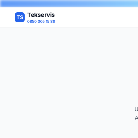
Tekservis
TS
0850 305 15 89
U
A