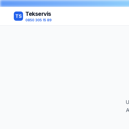
Tekservis
TS
0850 305 15 89
U
A