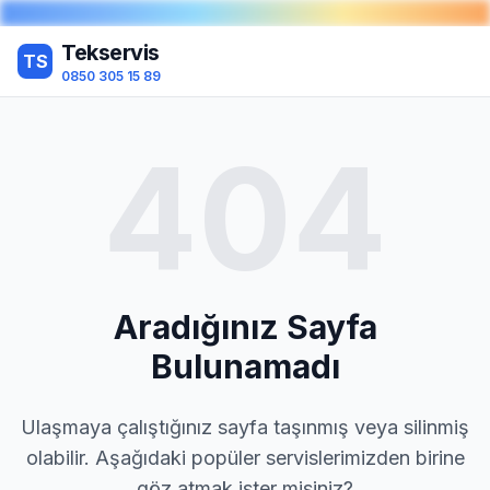
Tekservis
TS
0850 305 15 89
404
Aradığınız Sayfa
Bulunamadı
Ulaşmaya çalıştığınız sayfa taşınmış veya silinmiş
olabilir. Aşağıdaki popüler servislerimizden birine
göz atmak ister misiniz?