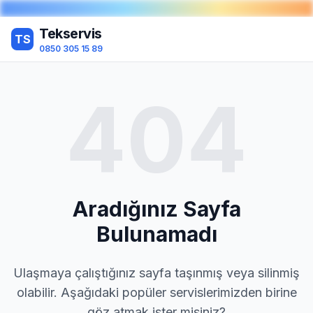
Tekservis
TS
0850 305 15 89
404
Aradığınız Sayfa
Bulunamadı
Ulaşmaya çalıştığınız sayfa taşınmış veya silinmiş
olabilir. Aşağıdaki popüler servislerimizden birine
göz atmak ister misiniz?