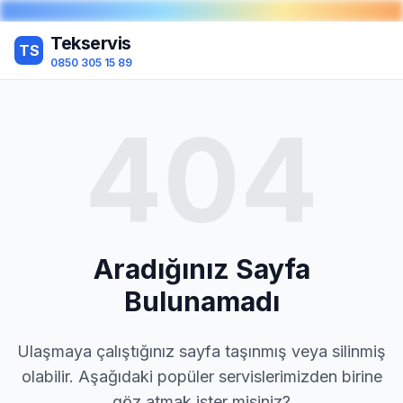
Tekservis
TS
0850 305 15 89
404
Aradığınız Sayfa
Bulunamadı
Ulaşmaya çalıştığınız sayfa taşınmış veya silinmiş
olabilir. Aşağıdaki popüler servislerimizden birine
göz atmak ister misiniz?