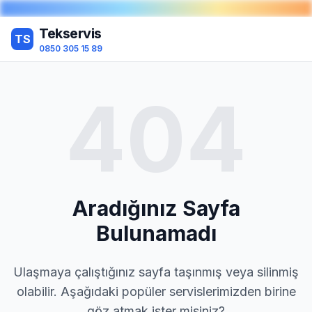
Tekservis
TS
0850 305 15 89
404
Aradığınız Sayfa
Bulunamadı
Ulaşmaya çalıştığınız sayfa taşınmış veya silinmiş
olabilir. Aşağıdaki popüler servislerimizden birine
göz atmak ister misiniz?