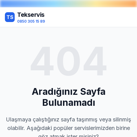
Tekservis
TS
0850 305 15 89
404
Aradığınız Sayfa
Bulunamadı
Ulaşmaya çalıştığınız sayfa taşınmış veya silinmiş
olabilir. Aşağıdaki popüler servislerimizden birine
göz atmak ister misiniz?