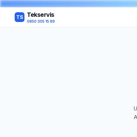
Tekservis
TS
0850 305 15 89
U
A