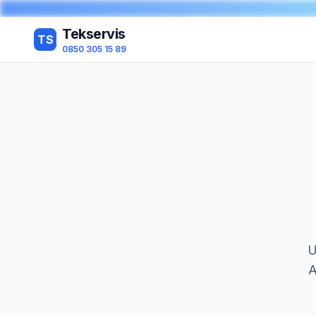
Tekservis
TS
0850 305 15 89
U
A