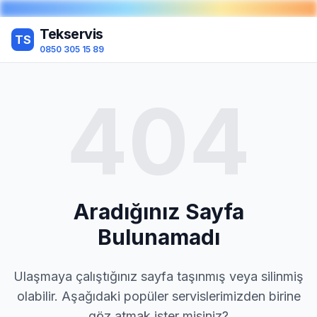
Tekservis
TS
0850 305 15 89
404
Aradığınız Sayfa
Bulunamadı
Ulaşmaya çalıştığınız sayfa taşınmış veya silinmiş
olabilir. Aşağıdaki popüler servislerimizden birine
göz atmak ister misiniz?