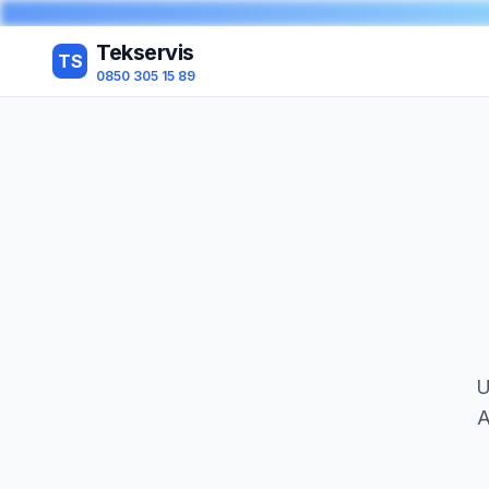
Tekservis
TS
0850 305 15 89
U
A