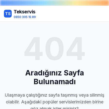
Tekservis
TS
0850 305 15 89
404
Aradığınız Sayfa
Bulunamadı
Ulaşmaya çalıştığınız sayfa taşınmış veya silinmiş
olabilir. Aşağıdaki popüler servislerimizden birine
göz atmak ister misiniz?