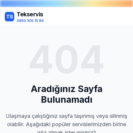
Tekservis
TS
0850 305 15 89
404
Aradığınız Sayfa
Bulunamadı
Ulaşmaya çalıştığınız sayfa taşınmış veya silinmiş
olabilir. Aşağıdaki popüler servislerimizden birine
göz atmak ister misiniz?