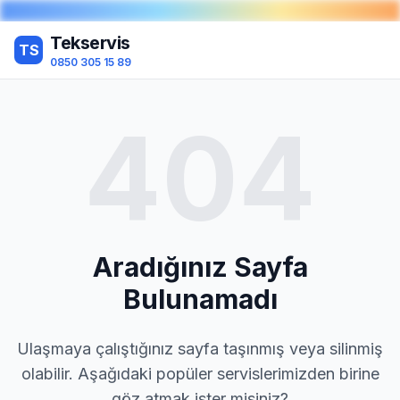
Tekservis
TS
0850 305 15 89
404
Aradığınız Sayfa
Bulunamadı
Ulaşmaya çalıştığınız sayfa taşınmış veya silinmiş
olabilir. Aşağıdaki popüler servislerimizden birine
göz atmak ister misiniz?