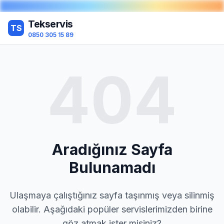
Tekservis
TS
0850 305 15 89
404
Aradığınız Sayfa
Bulunamadı
Ulaşmaya çalıştığınız sayfa taşınmış veya silinmiş
olabilir. Aşağıdaki popüler servislerimizden birine
göz atmak ister misiniz?