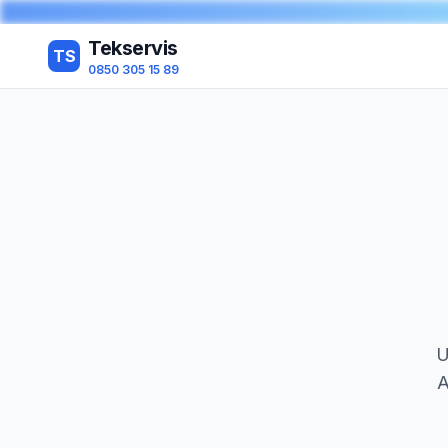
Tekservis
TS
0850 305 15 89
U
A