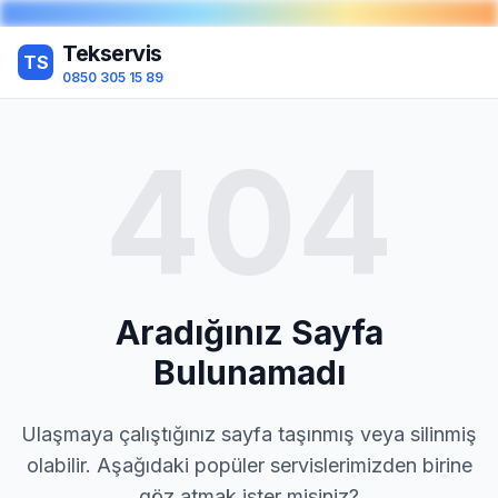
Tekservis
TS
0850 305 15 89
404
Aradığınız Sayfa
Bulunamadı
Ulaşmaya çalıştığınız sayfa taşınmış veya silinmiş
olabilir. Aşağıdaki popüler servislerimizden birine
göz atmak ister misiniz?