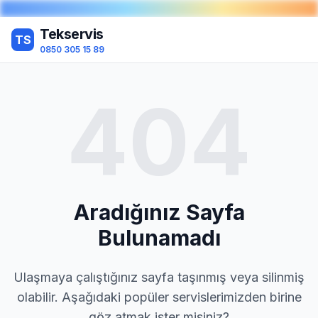
Tekservis
TS
0850 305 15 89
404
Aradığınız Sayfa
Bulunamadı
Ulaşmaya çalıştığınız sayfa taşınmış veya silinmiş
olabilir. Aşağıdaki popüler servislerimizden birine
göz atmak ister misiniz?