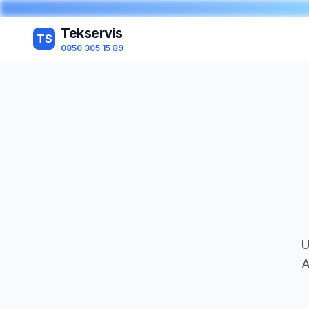
Tekservis
TS
0850 305 15 89
U
A