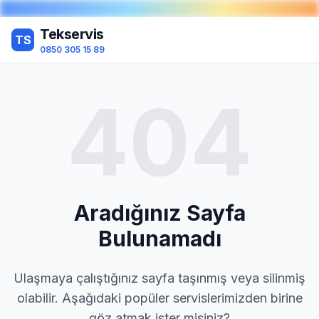
Tekservis
TS
0850 305 15 89
404
Aradığınız Sayfa
Bulunamadı
Ulaşmaya çalıştığınız sayfa taşınmış veya silinmiş
olabilir. Aşağıdaki popüler servislerimizden birine
göz atmak ister misiniz?