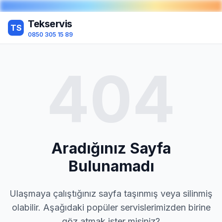
Tekservis
TS
0850 305 15 89
404
Aradığınız Sayfa
Bulunamadı
Ulaşmaya çalıştığınız sayfa taşınmış veya silinmiş
olabilir. Aşağıdaki popüler servislerimizden birine
göz atmak ister misiniz?