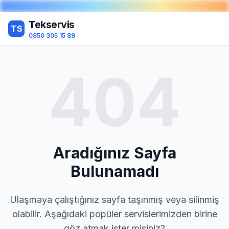
Tekservis
TS
0850 305 15 89
404
Aradığınız Sayfa
Bulunamadı
Ulaşmaya çalıştığınız sayfa taşınmış veya silinmiş
olabilir. Aşağıdaki popüler servislerimizden birine
göz atmak ister misiniz?