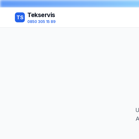
Tekservis
TS
0850 305 15 89
U
A